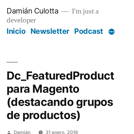
Saltar
Damián Culotta
I'm just a
al
developer
contenido
Inicio
Newsletter
Podcast
Dc_FeaturedProduct
para Magento
(destacando grupos
de productos)
Publicado
Damián
31 enero, 2016