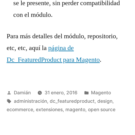
se le presente, sin perder compatibilidad
con el módulo.
Para más detalles del módulo, repositorio,
etc, etc, aquí la
página de
Dc_FeaturedProduct para Magento
.
Publicado
Publicado
Damián
31 enero, 2016
Magento
por
Etiquetas:
en
administración
,
dc_featuredproduct
,
design
,
ecommerce
,
extensiones
,
magento
,
open source