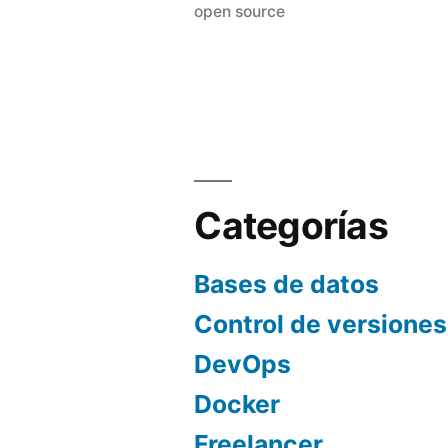
open source
grupos
de
productos)»
Categorías
Bases de datos
Control de versiones
DevOps
Docker
Freelancer