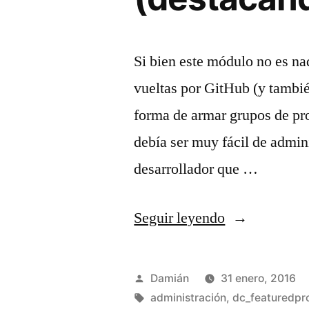
Si bien este módulo no es n
vueltas por GitHub (y tambi
forma de armar grupos de pro
debía ser muy fácil de admini
desarrollador que …
«Dc_Featured
Seguir leyendo
para
Magento
Publicado
Damián
31 enero, 2016
(destacando
por
Etiquetas:
administración
,
dc_featuredpr