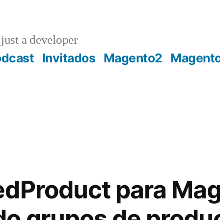
just a developer
odcast
Invitados
Magento2
Magent
edProduct para Ma
o grupos de produ