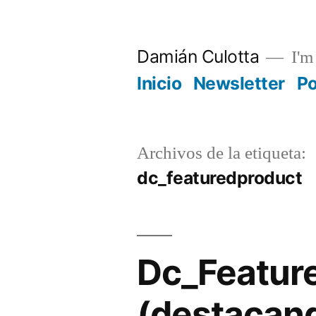
Saltar
al
Damián Culotta
I'm 
contenido
Inicio
Newsletter
P
Archivos de la etiqueta:
dc_featuredproduct
Dc_Featur
(destacand