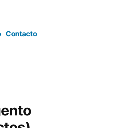
o
Contacto
gento
ctos)