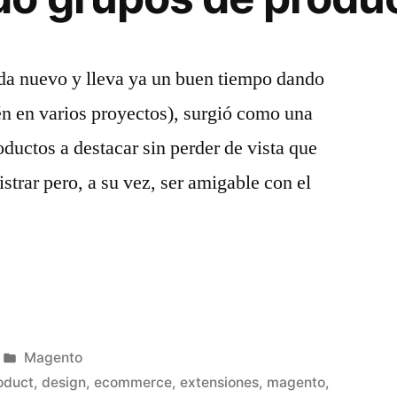
ada nuevo y lleva ya un buen tiempo dando
én en varios proyectos), surgió como una
ductos a destacar sin perder de vista que
strar pero, a su vez, ser amigable con el
Product
Publicado
Magento
en
oduct
,
design
,
ecommerce
,
extensiones
,
magento
,