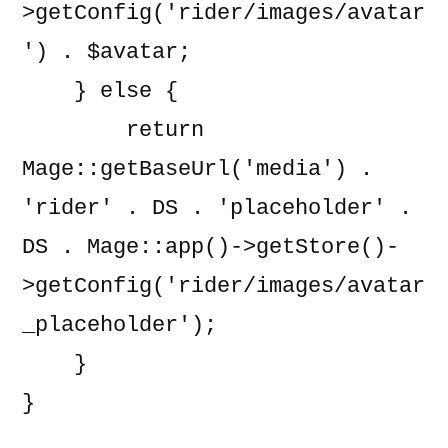
>getConfig('rider/images/avatar
') . $avatar;

    } else {

        return 
Mage::getBaseUrl('media') . 
'rider' . DS . 'placeholder' . 
DS . Mage::app()->getStore()-
>getConfig('rider/images/avatar
_placeholder');

    }

}