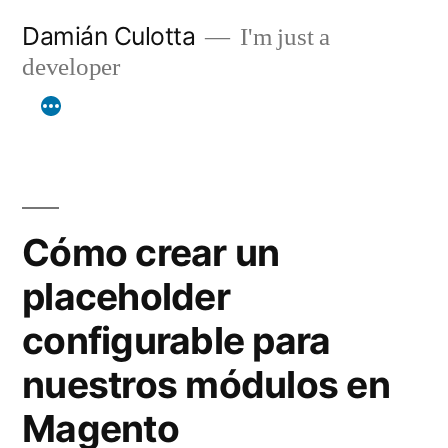
Saltar
Damián Culotta
I'm just a
al
developer
contenido
Cómo crear un
placeholder
configurable para
nuestros módulos en
Magento