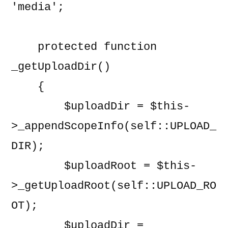
'media';

    protected function 
_getUploadDir()

    {

        $uploadDir = $this-
>_appendScopeInfo(self::UPLOAD_
DIR);

        $uploadRoot = $this-
>_getUploadRoot(self::UPLOAD_RO
OT);

        $uploadDir = 