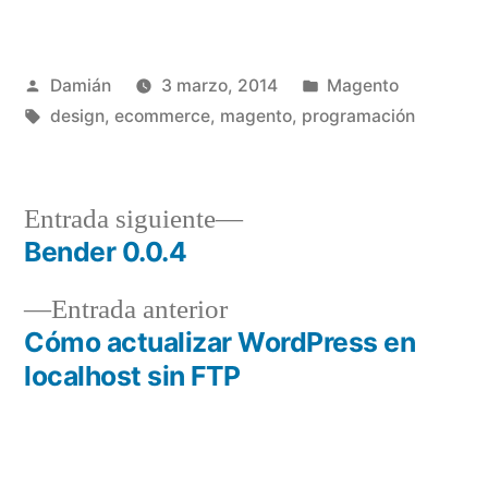
Publicado
Publicado
Damián
3 marzo, 2014
Magento
por
Etiquetas:
en
design
,
ecommerce
,
magento
,
programación
Entrada
Entrada siguiente
siguiente:
Bender 0.0.4
Navegación
Entrada
Entrada anterior
de
anterior:
Cómo actualizar WordPress en
entradas
localhost sin FTP