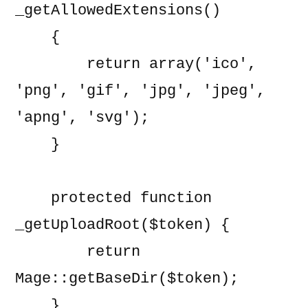
_getAllowedExtensions()

    {

        return array('ico', 
'png', 'gif', 'jpg', 'jpeg', 
'apng', 'svg');

    }

    protected function 
_getUploadRoot($token) {

        return 
Mage::getBaseDir($token);

    }
