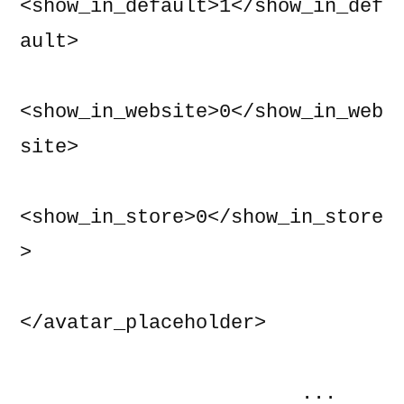
<show_in_default>1</show_in_def
ault>

<show_in_website>0</show_in_web
site>

<show_in_store>0</show_in_store
>

</avatar_placeholder>

                        ...
