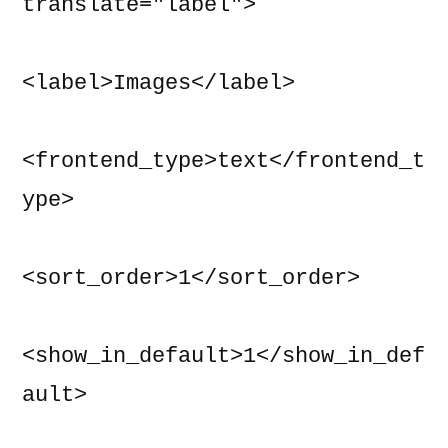
translate="label">

<label>Images</label>

<frontend_type>text</frontend_t
ype>

<sort_order>1</sort_order>

<show_in_default>1</show_in_def
ault>
