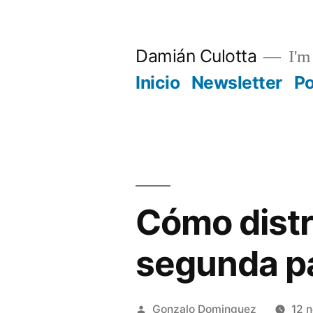
Saltar
al
Damián Culotta
I'm 
contenido
Inicio
Newsletter
P
Cómo distr
segunda pa
Publicado
Gonzalo Dominguez
12 