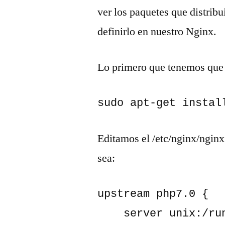
ver los paquetes que distrib
definirlo en nuestro Nginx.
Lo primero que tenemos que h
sudo apt-get instal
Editamos el /etc/nginx/ngin
sea:
upstream php7.0 {

    server unix:/run/php/php7.0-fpm.sock;
