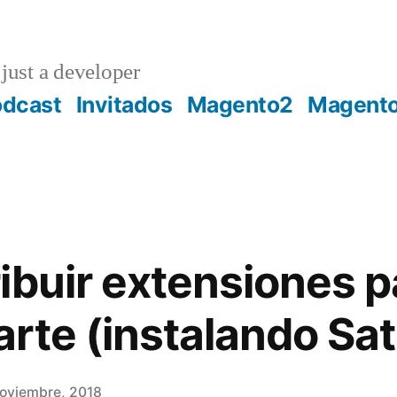
just a developer
odcast
Invitados
Magento2
Magent
ibuir extensiones p
rte (instalando Sat
noviembre, 2018