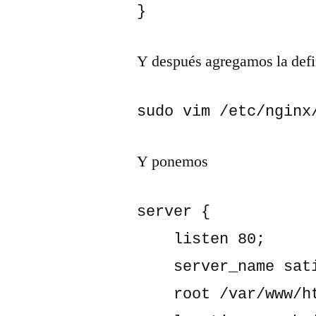
}
Y después agregamos la defi
sudo vim /etc/nginx
Y ponemos
server {

    listen 80;

    server_name satis.gonzalezuy.com;

    root /var/www/html/satis/web;
