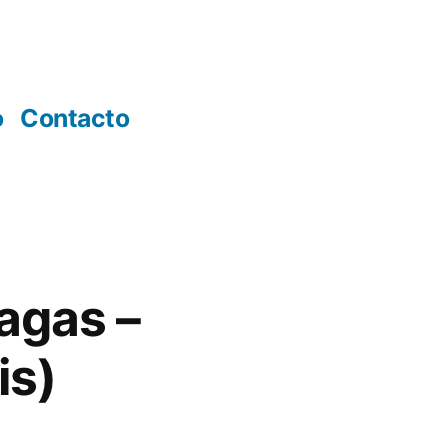
o
Contacto
agas –
is)