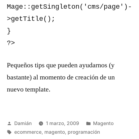
Mage::getSingleton('cms/page')-
>getTitle();

}

?>
Pequeños tips que pueden ayudarnos (y
bastante) al momento de creación de un
nuevo template.
Publicado
Publicado
Damián
1 marzo, 2009
Magento
por
Etiquetas:
en
ecommerce
,
magento
,
programación