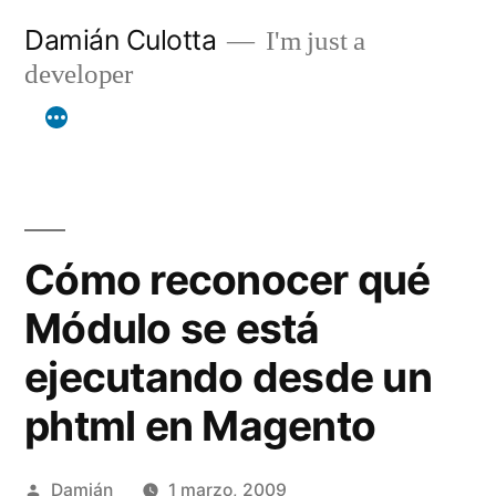
Saltar
Damián Culotta
I'm just a
al
developer
contenido
Cómo reconocer qué
Módulo se está
ejecutando desde un
phtml en Magento
Publicado
Damián
1 marzo, 2009