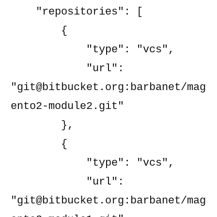
    "repositories": [

        {

            "type": "vcs",

            "url": 
"git@bitbucket.org:barbanet/mag
ento2-module2.git"

        },

        {

            "type": "vcs",

            "url": 
"git@bitbucket.org:barbanet/mag