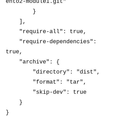
ento2-module1.git"

        }

    ],

    "require-all": true,

    "require-dependencies": 
true,

    "archive": {

        "directory": "dist",

        "format": "tar",

        "skip-dev": true

    }

}