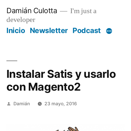
Saltar
Damián Culotta
I'm just a
al
developer
contenido
Inicio
Newsletter
Podcast
Instalar Satis y usarlo
con Magento2
Publicado
Damián
23 mayo, 2016
por