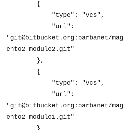
        {

            "type": "vcs",

            "url": 
"git@bitbucket.org:barbanet/mag
ento2-module2.git"

        },

        {

            "type": "vcs",

            "url": 
"git@bitbucket.org:barbanet/mag
ento2-module1.git"

        }
