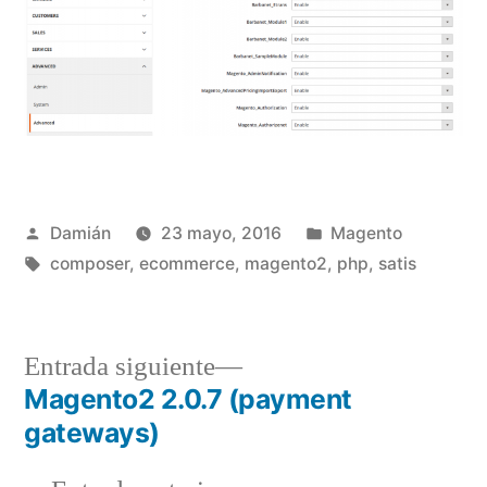
Publicado
Publicado
Damián
23 mayo, 2016
Magento
por
Etiquetas:
en
composer
,
ecommerce
,
magento2
,
php
,
satis
Entrada
Entrada siguiente
siguiente:
Magento2 2.0.7 (payment
Navegación
gateways)
de