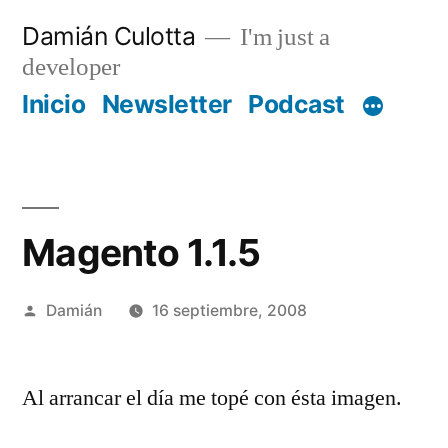
Saltar
Damián Culotta
I'm just a
al
developer
contenido
Inicio
Newsletter
Podcast
Magento 1.1.5
Publicado
Damián
16 septiembre, 2008
por
Al arrancar el día me topé con ésta imagen.