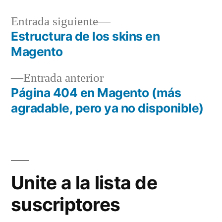
Entrada
Entrada siguiente
siguiente:
Estructura de los skins en
Navegación
Magento
de
Entrada
Entrada anterior
entradas
anterior:
Página 404 en Magento (más
agradable, pero ya no disponible)
Unite a la lista de
suscriptores