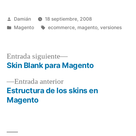
Publicado
Damián
18 septiembre, 2008
por
Publicado
Etiquetas:
Magento
ecommerce
,
magento
,
versiones
en
Entrada
Entrada siguiente
siguiente:
Skin Blank para Magento
Navegación
Entrada
Entrada anterior
de
anterior:
Estructura de los skins en
entradas
Magento