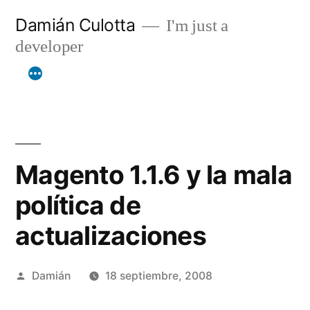
Saltar
Damián Culotta
I'm just a
al
developer
contenido
Magento 1.1.6 y la mala
política de
actualizaciones
Publicado
Damián
18 septiembre, 2008
por