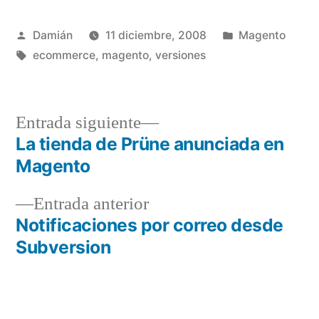
Publicado
Publicado
Damián
11 diciembre, 2008
Magento
por
Etiquetas:
en
ecommerce
,
magento
,
versiones
Entrada
Entrada siguiente
siguiente:
La tienda de Prüne anunciada en
Navegación
Magento
de
Entrada
Entrada anterior
entradas
anterior:
Notificaciones por correo desde
Subversion