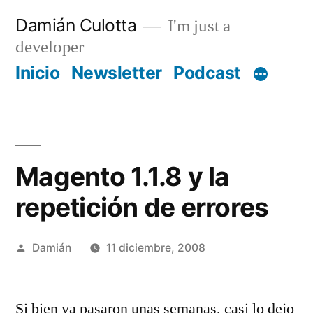
Saltar
Damián Culotta
I'm just a
al
developer
contenido
Inicio
Newsletter
Podcast
Magento 1.1.8 y la
repetición de errores
Publicado
Damián
11 diciembre, 2008
por
Si bien ya pasaron unas semanas, casi lo dejo