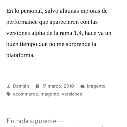
En lo personal, salvo algunas mejoras de
performance que aparecieron con las
versiones alpha de la rama 1.4, hace ya un
buen tiempo que no me sorprende la
plataforma.
Publicado
Publicado
Damián
17 marzo, 2010
Magento
por
Etiquetas:
en
ecommerce
,
magento
,
versiones
Entrada
Entrada siguiente