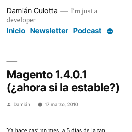
Saltar
Damián Culotta
I'm just a
al
developer
contenido
Inicio
Newsletter
Podcast
Magento 1.4.0.1
(¿ahora si la estable?)
Publicado
Damián
17 marzo, 2010
por
Ya hace casi un mes, a 5 días de la tan