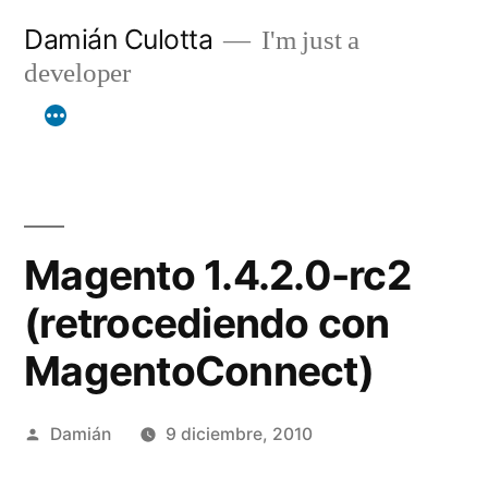
Saltar
Damián Culotta
I'm just a
al
developer
contenido
Magento 1.4.2.0-rc2
(retrocediendo con
MagentoConnect)
Publicado
Damián
9 diciembre, 2010
por