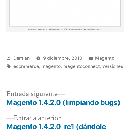
Publicado
Publicado
Damián
9 diciembre, 2010
Magento
por
Etiquetas:
en
ecommerce
,
magento
,
magentoconnect
,
versiones
Entrada
Entrada siguiente
siguiente:
Magento 1.4.2.0 (limpiando bugs)
Navegación
Entrada
Entrada anterior
de
anterior:
Magento 1.4.2.0-rc1 (dándole