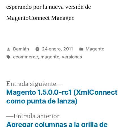
esperando por la nueva versión de
MagentoConnect Manager.
Publicado
Publicado
Damián
24 enero, 2011
Magento
por
Etiquetas:
en
ecommerce
,
magento
,
versiones
Entrada
Entrada siguiente
siguiente:
Magento 1.5.0.0-rc1 (XmlConnect
Navegación
como punta de lanza)
de
Entrada
Entrada anterior
entradas
anterior:
Agregar columnas a la grilla de