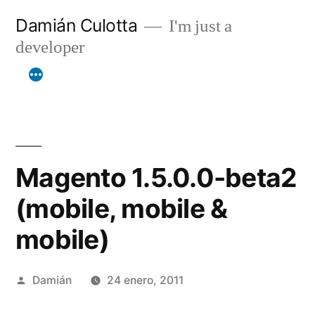
Saltar
Damián Culotta
I'm just a
al
developer
contenido
Magento 1.5.0.0-beta2
(mobile, mobile &
mobile)
Publicado
Damián
24 enero, 2011
por