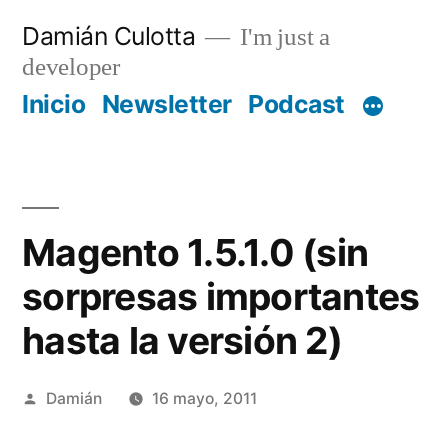
Saltar
Damián Culotta
I'm just a
al
developer
contenido
Inicio
Newsletter
Podcast
Magento 1.5.1.0 (sin
sorpresas importantes
hasta la versión 2)
Publicado
Damián
16 mayo, 2011
por