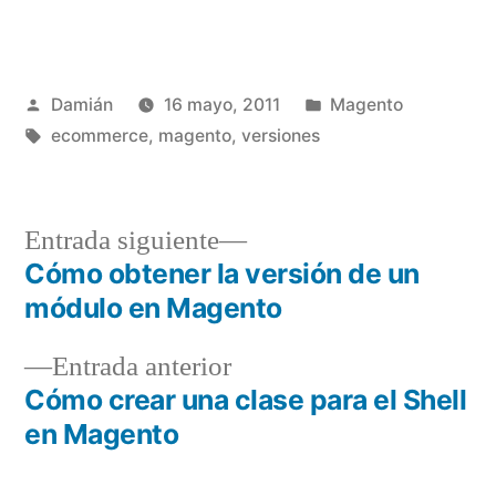
Publicado
Publicado
Damián
16 mayo, 2011
Magento
por
Etiquetas:
en
ecommerce
,
magento
,
versiones
Entrada
Entrada siguiente
siguiente:
Cómo obtener la versión de un
Navegación
módulo en Magento
de
Entrada
Entrada anterior
entradas
anterior:
Cómo crear una clase para el Shell
en Magento