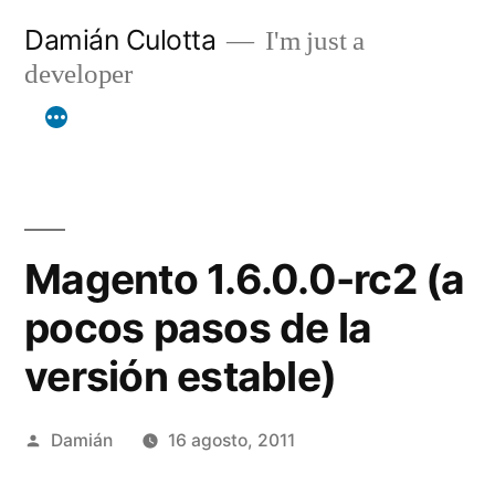
Saltar
Damián Culotta
I'm just a
al
developer
contenido
Magento 1.6.0.0-rc2 (a
pocos pasos de la
versión estable)
Publicado
Damián
16 agosto, 2011
por