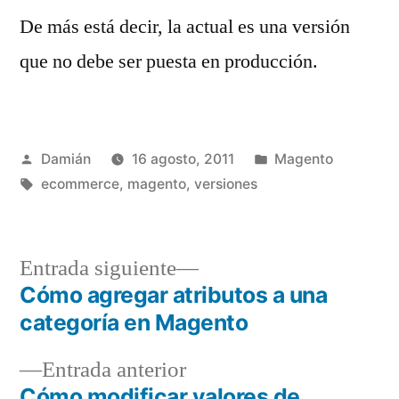
De más está decir, la actual es una versión
que no debe ser puesta en producción.
Publicado
Publicado
Damián
16 agosto, 2011
Magento
por
Etiquetas:
en
ecommerce
,
magento
,
versiones
Entrada
Entrada siguiente
siguiente:
Cómo agregar atributos a una
Navegación
categoría en Magento
de
Entrada
Entrada anterior
entradas
anterior:
Cómo modificar valores de