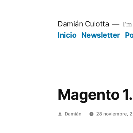
Saltar
al
Damián Culotta
I'm 
contenido
Inicio
Newsletter
P
Magento 1
Publicado
Damián
28 noviembre, 2
por