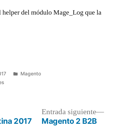
 el helper del módulo Mage_Log que la
Publicado
017
Magento
en
es
a
Entrada
Entrada siguiente
r:
siguiente:
ina 2017
Magento 2 B2B