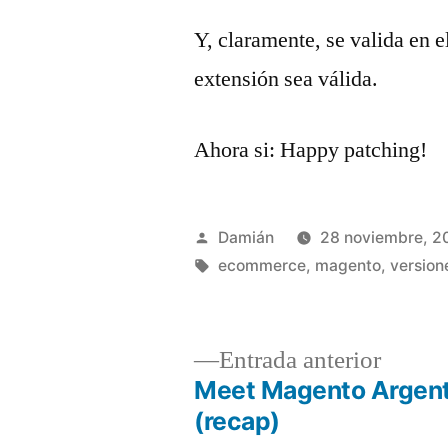
Y, claramente, se valida en
extensión sea válida.
Ahora si: Happy patching!
Publicado
Damián
28 noviembre, 2
por
Etiquetas:
ecommerce
,
magento
,
version
Entrad
Entrada anterior
anterio
Meet Magento Argent
Navegación
(recap)