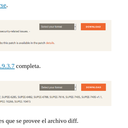
rse
.
.9.3.7
completa.
s que se provee el archivo diff.