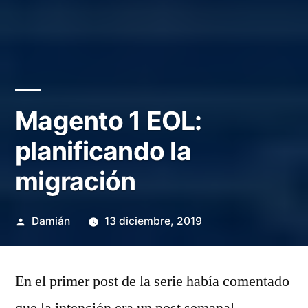
Magento 1 EOL:
planificando la
migración
Publicado
Damián
13 diciembre, 2019
por
En el primer post de la serie había comentado