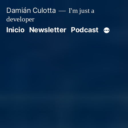
Saltar
Damián Culotta
I'm just a
al
developer
contenido
Inicio
Newsletter
Podcast