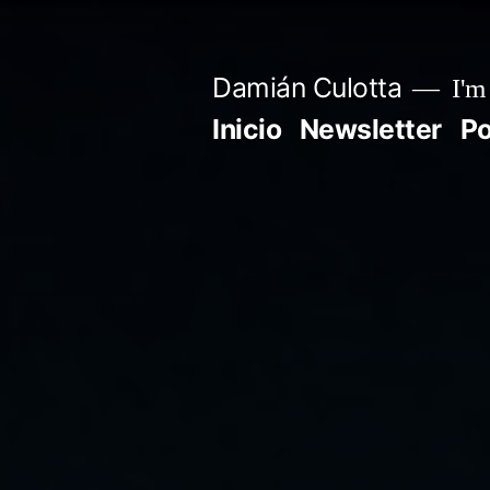
Saltar
al
Damián Culotta
I'm 
contenido
Inicio
Newsletter
P