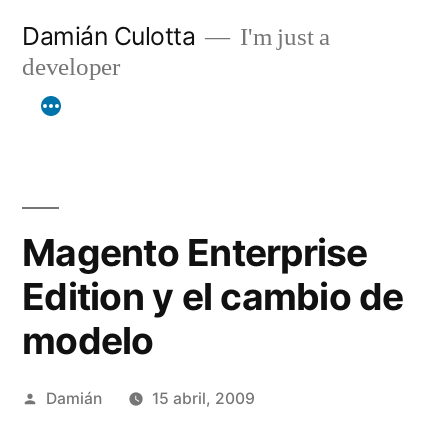
Saltar
Damián Culotta
I'm just a
al
developer
contenido
Magento Enterprise
Edition y el cambio de
modelo
Publicado
Damián
15 abril, 2009
por