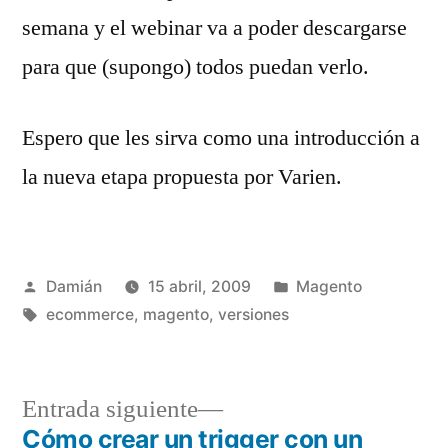
semana y el webinar va a poder descargarse
para que (supongo) todos puedan verlo.
Espero que les sirva como una introducción a
la nueva etapa propuesta por Varien.
Publicado
Publicado
Damián
15 abril, 2009
Magento
por
Etiquetas:
en
ecommerce
,
magento
,
versiones
Entrada
Entrada siguiente
siguiente:
Cómo crear un trigger con un