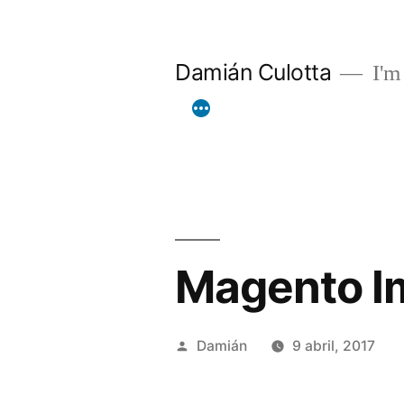
Saltar
al
Damián Culotta
I'm 
contenido
Magento Im
Publicado
Damián
9 abril, 2017
por