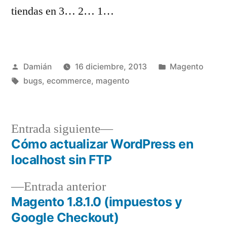
tiendas en 3… 2… 1…
Publicado
Publicado
Damián
16 diciembre, 2013
Magento
por
Etiquetas:
en
bugs
,
ecommerce
,
magento
Entrada
Entrada siguiente
siguiente:
Cómo actualizar WordPress en
Navegación
localhost sin FTP
de
Entrada
Entrada anterior
entradas
anterior:
Magento 1.8.1.0 (impuestos y
Google Checkout)