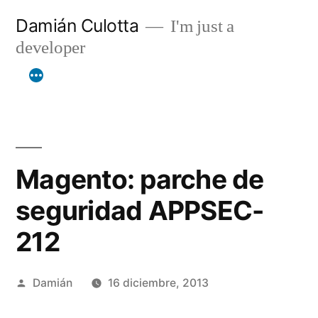
Saltar
Damián Culotta
I'm just a
al
developer
contenido
Magento: parche de
seguridad APPSEC-
212
Publicado
Damián
16 diciembre, 2013
por