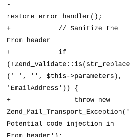
-            
restore_error_handler();

+            // Sanitize the 
From header

+            if 
(!Zend_Validate::is(str_replace
(' ', '', $this->parameters), 
'EmailAddress')) {

+                throw new 
Zend_Mail_Transport_Exception('
Potential code injection in 
From header');
