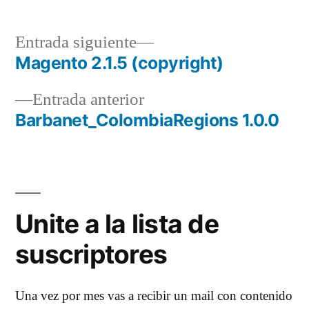
Entrada
Entrada siguiente
siguiente:
Magento 2.1.5 (copyright)
Navegación
Entrada
Entrada anterior
de
anterior:
Barbanet_ColombiaRegions 1.0.0
entradas
Unite a la lista de
suscriptores
Una vez por mes vas a recibir un mail con contenido