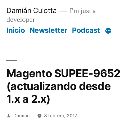
Saltar
Damián Culotta
I'm just a
al
developer
contenido
Inicio
Newsletter
Podcast
Magento SUPEE-9652
(actualizando desde
1.x a 2.x)
Publicado
Damián
8 febrero, 2017
por