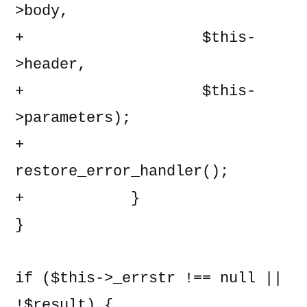
>body,

+                    $this-
>header,

+                    $this-
>parameters);

+                
restore_error_handler();

+            }

}

if ($this->_errstr !== null || 
!$result) {