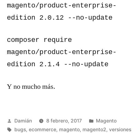
magento/product-enterprise-
edition 2.0.12 --no-update
composer require 
magento/product-enterprise-
edition 2.1.4 --no-update
Y no mucho más.
Publicado
Publicado
Damián
8 febrero, 2017
Magento
por
Etiquetas:
en
bugs
,
ecommerce
,
magento
,
magento2
,
versiones