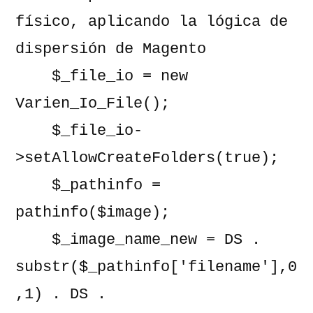
físico, aplicando la lógica de 
dispersión de Magento

    $_file_io = new 
Varien_Io_File();

    $_file_io-
>setAllowCreateFolders(true);

    $_pathinfo = 
pathinfo($image);

    $_image_name_new = DS . 
substr($_pathinfo['filename'],0
,1) . DS . 