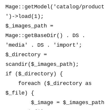
Mage::getModel('catalog/product
')->load(1);

$_images_path = 
Mage::getBaseDir() . DS . 
'media' . DS . 'import';

$_directory = 
scandir($_images_path);

if ($_directory) {

    foreach ($_directory as 
$_file) {

        $_image = $_images_path 