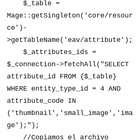
    $_table = 
Mage::getSingleton('core/resour
ce')-
>getTableName('eav/attribute');

    $_attributes_ids = 
$_connection->fetchAll("SELECT 
attribute_id FROM {$_table} 
WHERE entity_type_id = 4 AND 
attribute_code IN 
('thumbnail','small_image','ima
ge');");

    //Copiamos el archivo 