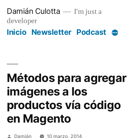
Saltar
Damián Culotta
I'm just a
al
developer
contenido
Inicio
Newsletter
Podcast
Métodos para agregar
imágenes a los
productos vía código
en Magento
Publicado
Damián
10 marzo, 2014