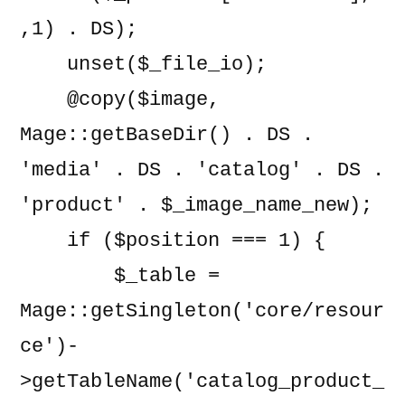
,1) . DS);

    unset($_file_io);

    @copy($image, 
Mage::getBaseDir() . DS . 
'media' . DS . 'catalog' . DS . 
'product' . $_image_name_new);

    if ($position === 1) {

        $_table = 
Mage::getSingleton('core/resour
ce')-
>getTableName('catalog_product_