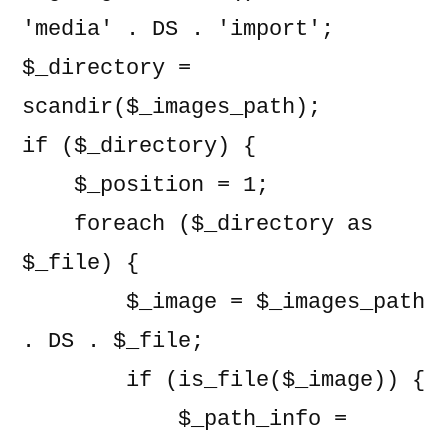
'media' . DS . 'import';

$_directory = 
scandir($_images_path);

if ($_directory) {

    $_position = 1;

    foreach ($_directory as 
$_file) {

        $_image = $_images_path 
. DS . $_file;

        if (is_file($_image)) {

            $_path_info = 