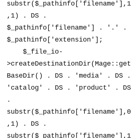
substr($_pathinfo['filename'],1
,1) . DS . 
$_pathinfo['filename'] . '.' . 
$_pathinfo['extension'];

    $_file_io-
>createDestinationDir(Mage::get
BaseDir() . DS . 'media' . DS . 
'catalog' . DS . 'product' . DS 
. 
substr($_pathinfo['filename'],0
,1) . DS . 
substr($_pathinfo['filename'],1