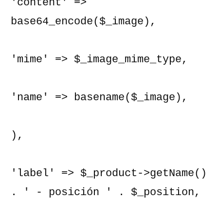
'content' => 
base64_encode($_image),

'mime' => $_image_mime_type,

'name' => basename($_image),

),

'label' => $_product->getName() 
. ' - posición ' . $_position, 
