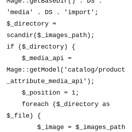
Mage::getBaseDir() . DS . 
'media' . DS . 'import';

$_directory = 
scandir($_images_path);

if ($_directory) {

    $_media_api = 
Mage::getModel('catalog/product
_attribute_media_api');

    $_position = 1;

    foreach ($_directory as 
$_file) {

        $_image = $_images_path 