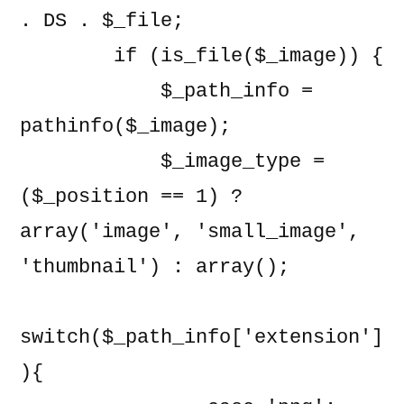
. DS . $_file;

        if (is_file($_image)) {

            $_path_info = 
pathinfo($_image);

            $_image_type = 
($_position == 1) ? 
array('image', 'small_image', 
'thumbnail') : array();

switch($_path_info['extension']
){
