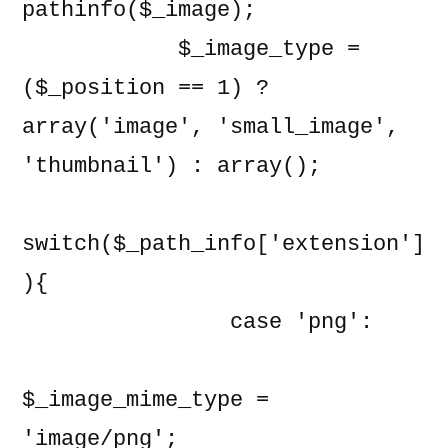
pathinfo($_image);

            $_image_type = 
($_position == 1) ? 
array('image', 'small_image', 
'thumbnail') : array();

switch($_path_info['extension']
){

                case 'png':

$_image_mime_type = 
'image/png';
