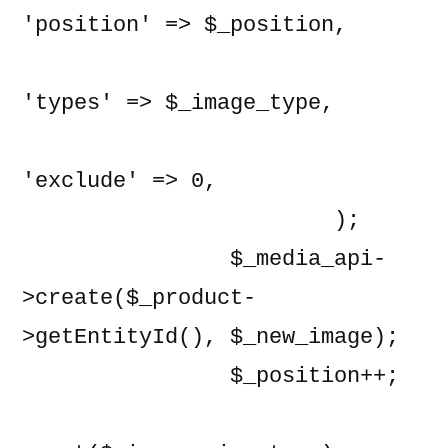
'position' => $_position,

'types' => $_image_type,

'exclude' => 0,

                        );

                $_media_api-
>create($_product-
>getEntityId(), $_new_image);

                $_position++;
