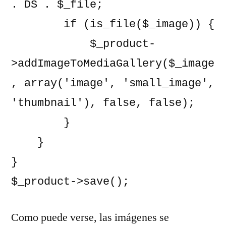
. DS . $_file;

        if (is_file($_image)) {

            $_product-
>addImageToMediaGallery($_image
, array('image', 'small_image', 
'thumbnail'), false, false);

        }

    }

}

$_product->save();
Como puede verse, las imágenes se