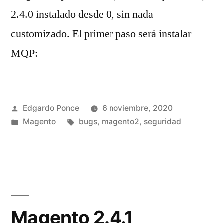
2.4.0 instalado desde 0, sin nada
customizado. El primer paso será instalar
MQP:
Publicado
Edgardo Ponce
6 noviembre, 2020
por
Publicado
Etiquetas:
Magento
bugs
,
magento2
,
seguridad
en
Magento 2.4.1