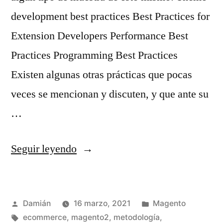
development best practices Best Practices for
Extension Developers Performance Best
Practices Programming Best Practices
Existen algunas otras prácticas que pocas
veces se mencionan y discuten, y que ante su
…
«Buenas
Seguir leyendo
prácticas
con
Publicado
Publicado
Damián
16 marzo, 2021
Magento
pésimo
por
Etiquetas:
en
ecommerce
,
magento2
,
metodología
,