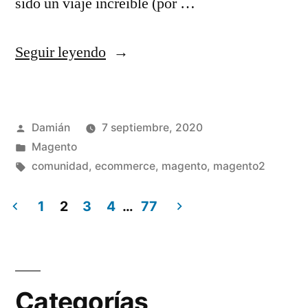
sido un viaje increíble (por …
«12
Seguir leyendo
años
con
Publicado
Damián
7 septiembre, 2020
Magento
por
Publicado
Magento
(pay
en
Etiquetas:
comunidad
,
ecommerce
,
magento
,
magento2
it
1
2
3
4
…
77
forward)»
Paginación
de
entradas
Categorías