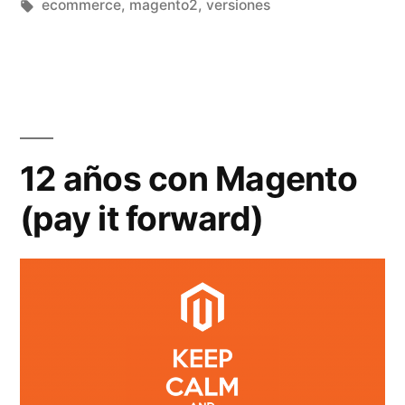
por
Etiquetas:
en
ecommerce
,
magento2
,
versiones
12 años con Magento
(pay it forward)