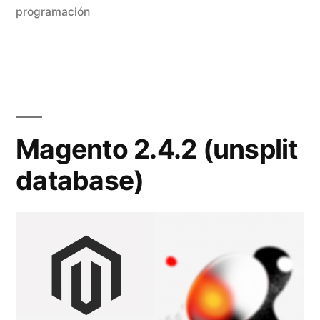
marketing»
programación
Magento 2.4.2 (unsplit
database)