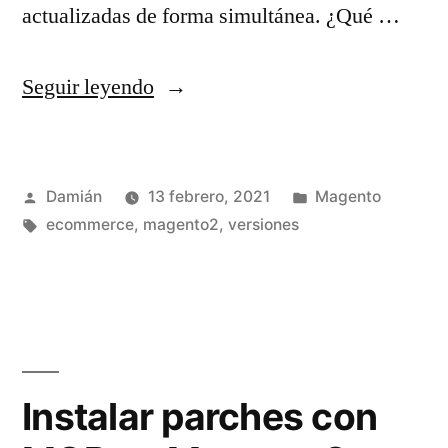
actualizadas de forma simultánea. ¿Qué …
«Magento
Seguir leyendo
2.4.2
(unsplit
Publicado
Publicado
Damián
13 febrero, 2021
Magento
database)»
por
Etiquetas:
en
ecommerce
,
magento2
,
versiones
Instalar parches con