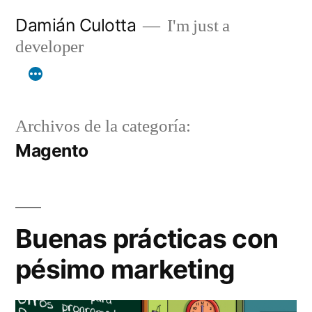
Saltar
Damián Culotta
I'm just a
al
developer
contenido
Archivos de la categoría:
Magento
Buenas prácticas con
pésimo marketing