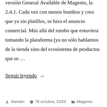
versión General Available de Magento, la
2.4.1. Cada vez con menos bombos y creo
que ya sin platillos, se hizo el anuncio
comercial. Más allá del rumbo que estuviera
tomando la plataforma (ya no sólo hablamos
de la tienda sino del ecosistema de productos
que se …
«Magento
Seguir leyendo
2.4.1
(reCAPTCHA)»
Publicado
Publicado
Damián
19 octubre, 2020
Magento