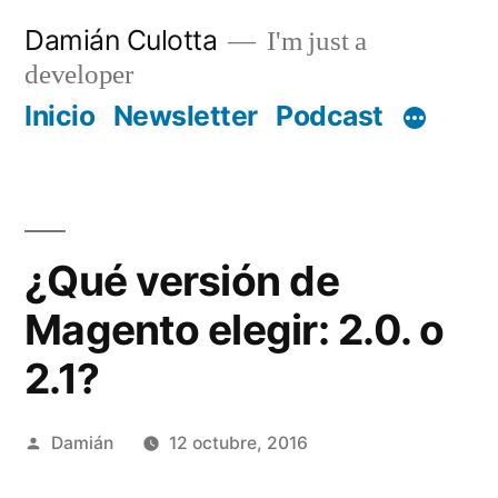
Saltar
Damián Culotta
I'm just a
al
developer
contenido
Inicio
Newsletter
Podcast
¿Qué versión de
Magento elegir: 2.0. o
2.1?
Publicado
Damián
12 octubre, 2016
por