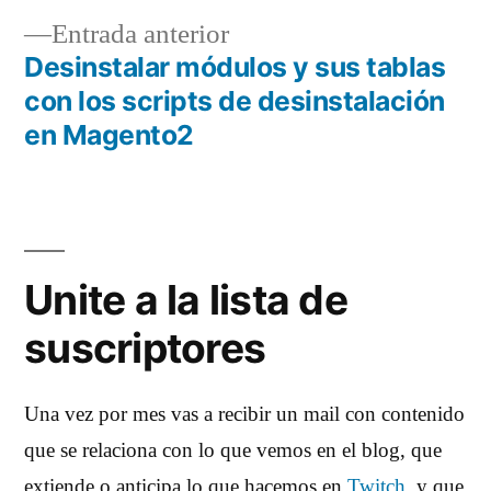
de
Entrada
Entrada anterior
entradas
anterior:
Desinstalar módulos y sus tablas
con los scripts de desinstalación
en Magento2
Unite a la lista de
suscriptores
Una vez por mes vas a recibir un mail con contenido
que se relaciona con lo que vemos en el blog, que
extiende o anticipa lo que hacemos en
Twitch
, y que