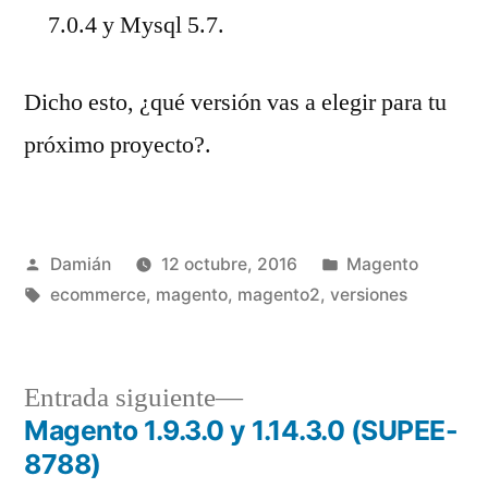
7.0.4 y Mysql 5.7.
Dicho esto, ¿qué versión vas a elegir para tu
próximo proyecto?.
Publicado
Publicado
Damián
12 octubre, 2016
Magento
por
Etiquetas:
en
ecommerce
,
magento
,
magento2
,
versiones
Entrada
Entrada siguiente
siguiente:
Magento 1.9.3.0 y 1.14.3.0 (SUPEE-
Navegación
8788)