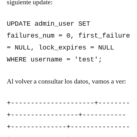
siguiente update:
UPDATE admin_user SET 
failures_num = 0, first_failure 
= NULL, lock_expires = NULL 
WHERE username = 'test';
Al volver a consultar los datos, vamos a ver:
+---------------------+--------
+-----------------+-----------
+--------------+---------------