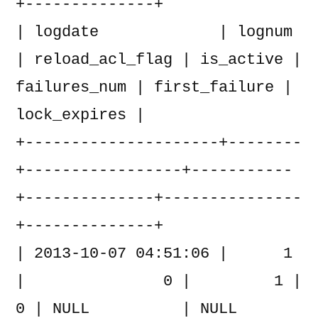
+--------------+

| logdate             | lognum 
| reload_acl_flag | is_active | 
failures_num | first_failure | 
lock_expires |

+---------------------+--------
+-----------------+-----------
+--------------+---------------
+--------------+

| 2013-10-07 04:51:06 |      1 
|               0 |         1 |            
0 | NULL          | NULL         