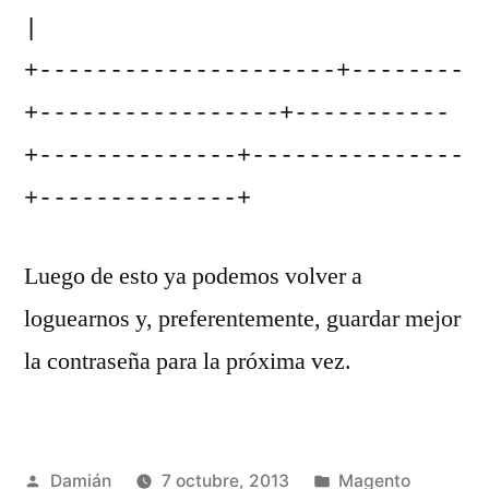
|

+---------------------+--------
+-----------------+-----------
+--------------+---------------
+--------------+
Luego de esto ya podemos volver a
loguearnos y, preferentemente, guardar mejor
la contraseña para la próxima vez.
Publicado
Publicado
Damián
7 octubre, 2013
Magento