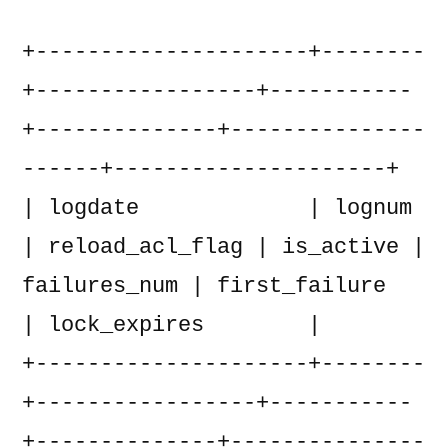
+---------------------+--------
+-----------------+-----------
+--------------+---------------
------+---------------------+

| logdate             | lognum 
| reload_acl_flag | is_active | 
failures_num | first_failure       
| lock_expires        |

+---------------------+--------
+-----------------+-----------
+--------------+---------------