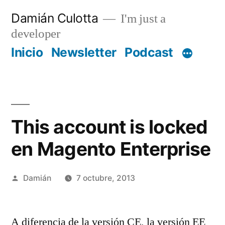
Saltar
Damián Culotta
I'm just a
al
developer
contenido
Inicio
Newsletter
Podcast
This account is locked
en Magento Enterprise
Publicado
Damián
7 octubre, 2013
por
A diferencia de la versión CE, la versión EE