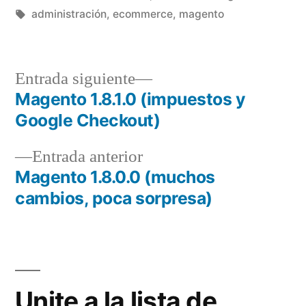
por
Etiquetas:
en
administración
,
ecommerce
,
magento
Entrada
Entrada siguiente
siguiente:
Magento 1.8.1.0 (impuestos y
Navegación
Google Checkout)
de
Entrada
Entrada anterior
entradas
anterior:
Magento 1.8.0.0 (muchos
cambios, poca sorpresa)
Unite a la lista de