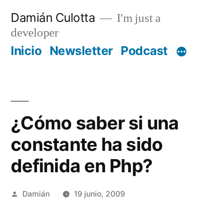
Saltar
Damián Culotta
I'm just a
al
developer
contenido
Inicio
Newsletter
Podcast
¿Cómo saber si una
constante ha sido
definida en Php?
Publicado
Damián
19 junio, 2009
por