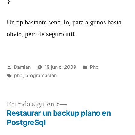
}
Un tip bastante sencillo, para algunos hasta
obvio, pero de seguro útil.
Publicado
Publicado
Damián
19 junio, 2009
Php
por
Etiquetas:
en
php
,
programación
Entrada
Entrada siguiente
siguiente:
Restaurar un backup plano en
Navegación
PostgreSql
de