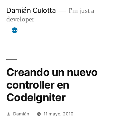
Saltar
Damián Culotta
I'm just a
al
developer
contenido
Creando un nuevo
controller en
CodeIgniter
Publicado
Damián
11 mayo, 2010
por