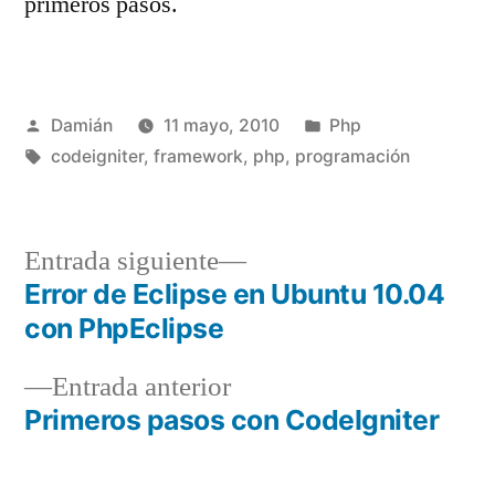
primeros pasos.
Publicado
Publicado
Damián
11 mayo, 2010
Php
por
Etiquetas:
en
codeigniter
,
framework
,
php
,
programación
Entrada
Entrada siguiente
siguiente:
Error de Eclipse en Ubuntu 10.04
Navegación
con PhpEclipse
de
Entrada
Entrada anterior
entradas
anterior:
Primeros pasos con CodeIgniter