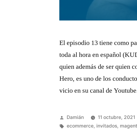
El episodio 13 tiene como pa
toda al hora en español (K
quien además de ser quien c
Hero, es uno de los conduct
vicio en su canal de Youtube
Publicado
Damián
11 octubre, 2021
por
Etiquetas:
ecommerce
,
invitados
,
magen