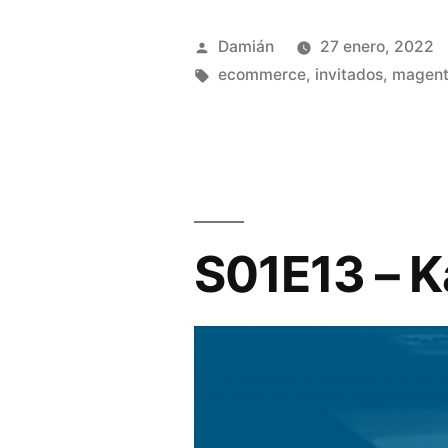
Publicado
Damián
27 enero, 2022
por
Etiquetas:
ecommerce
,
invitados
,
magen
S01E13 – K