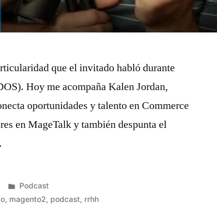
rticularidad que el invitado habló durante
UDOS). Hoy me acompaña Kalen Jordan,
onecta oportunidades y talento en Commerce
ores en MageTalk y también despunta el
.
Publicado
Podcast
en
to
,
magento2
,
podcast
,
rrhh