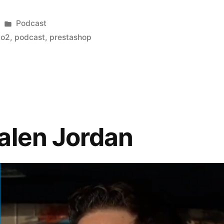
Publicado
Podcast
en
to2
,
podcast
,
prestashop
alen Jordan