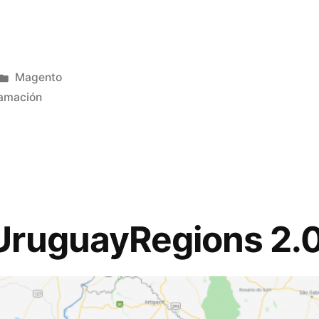
Publicado
Magento
en
amación
UruguayRegions 2.0