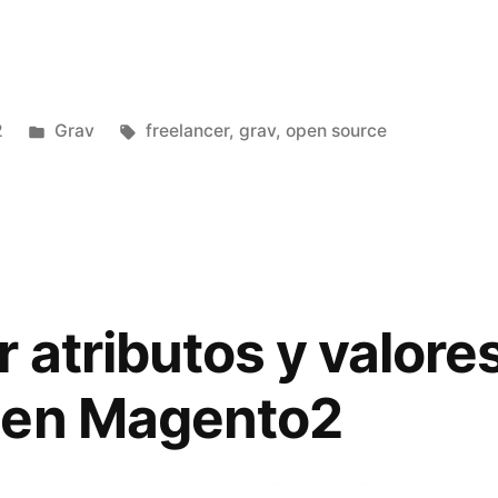
Publicado
Etiquetas:
2
Grav
freelancer
,
grav
,
open source
en
 atributos y valores
 en Magento2