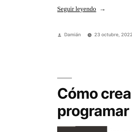
«Usar
Seguir leyendo
Grav
como
Publicado
Damián
23 octubre, 202
wiki»
por
Cómo crear
programar