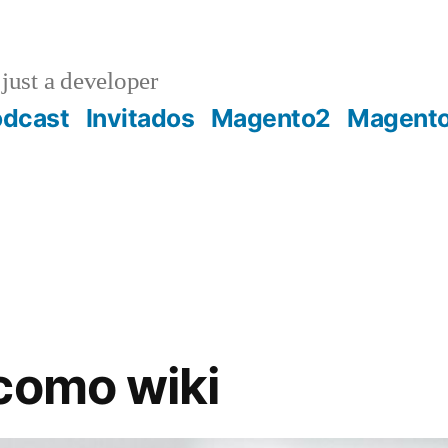
just a developer
odcast
Invitados
Magento2
Magent
como wiki