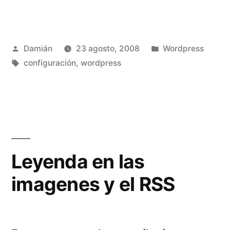
Publicado
Publicado
Damián
23 agosto, 2008
Wordpress
por
Etiquetas:
en
configuración
,
wordpress
Leyenda en las
imagenes y el RSS