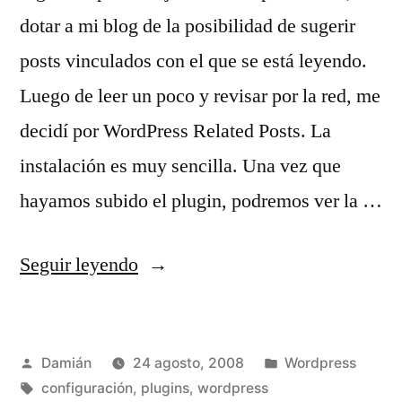
dotar a mi blog de la posibilidad de sugerir
posts vinculados con el que se está leyendo.
Luego de leer un poco y revisar por la red, me
decidí por WordPress Related Posts. La
instalación es muy sencilla. Una vez que
hayamos subido el plugin, podremos ver la …
«Posts
Seguir leyendo
relacionados»
Publicado
Publicado
Damián
24 agosto, 2008
Wordpress
por
Etiquetas:
en
configuración
,
plugins
,
wordpress