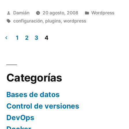
Publicado
Publicado
Damián
20 agosto, 2008
Wordpress
por
Etiquetas:
en
configuración
,
plugins
,
wordpress
1
2
3
4
Paginación
de
entradas
Categorías
Bases de datos
Control de versiones
DevOps
Docker