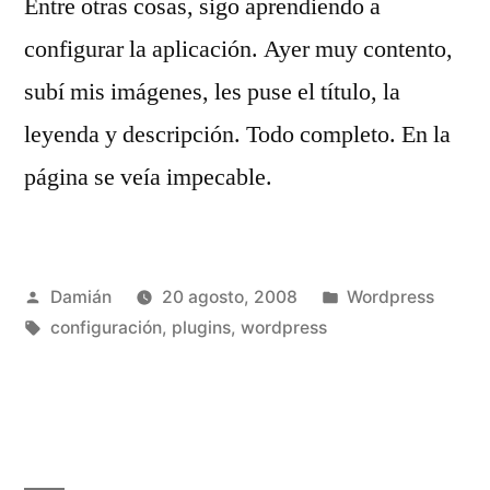
Entre otras cosas, sigo aprendiendo a
configurar la aplicación. Ayer muy contento,
subí mis imágenes, les puse el título, la
leyenda y descripción. Todo completo. En la
página se veía impecable.
Publicado
Publicado
Damián
20 agosto, 2008
Wordpress
por
Etiquetas:
en
configuración
,
plugins
,
wordpress