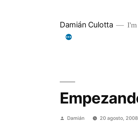
Saltar
al
Damián Culotta
I'm 
contenido
Empezando
Publicado
Damián
20 agosto, 200
por