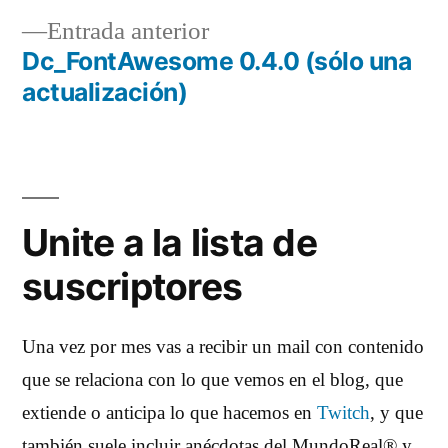
Navegación
Entrada
Entrada anterior
de
anterior:
Dc_FontAwesome 0.4.0 (sólo una
entradas
actualización)
Unite a la lista de
suscriptores
Una vez por mes vas a recibir un mail con contenido
que se relaciona con lo que vemos en el blog, que
extiende o anticipa lo que hacemos en
Twitch
, y que
también suele incluir anécdotas del MundoReal® y