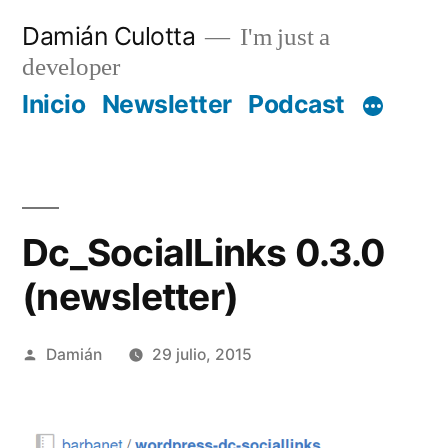
Saltar
Damián Culotta
I'm just a
al
developer
contenido
Inicio
Newsletter
Podcast
Dc_SocialLinks 0.3.0
(newsletter)
Publicado
Damián
29 julio, 2015
por