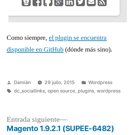
Como siempre,
el plugin se encuentra
disponible en GitHub
(dónde más sino).
Publicado
Publicado
Damián
29 julio, 2015
Wordpress
por
Etiquetas:
en
dc_sociallinks
,
open source
,
plugins
,
wordpress
Entrada
Entrada siguiente
siguiente:
Magento 1.9.2.1 (SUPEE-6482)