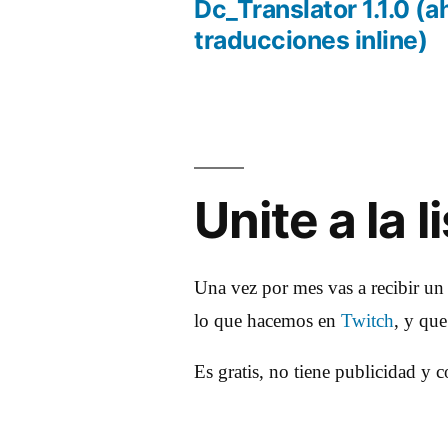
anterio
Dc_Translator 1.1.0 (a
Navegación
traducciones inline)
de
entradas
Unite a la 
Una vez por mes vas a recibir un
lo que hacemos en
Twitch
, y qu
Es gratis, no tiene publicidad y 