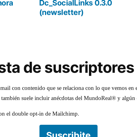
r:
siguiente:
hora
Dc_SocialLinks 0.3.0
(newsletter)
lista de suscriptores
 mail con contenido que se relaciona con lo que vemos en e
e también suele incluir anécdotas del MundoReal® y algún 
con el double opt-in de Mailchimp.
Suscribite