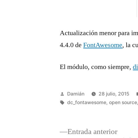
Actualización menor para imp
4.4.0 de
FontAwesome
, la 
El módulo, como siempre,
d
Publicado
Damián
28 julio, 2015
por
Etiquetas:
dc_fontawesome
,
open source
Entrad
Entrada anterior