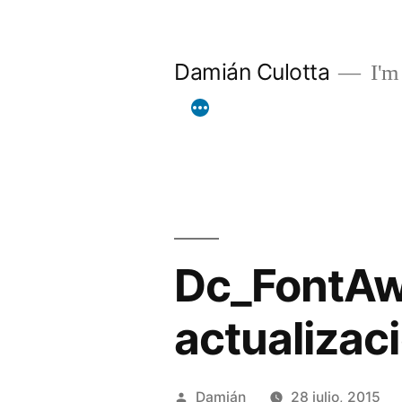
Saltar
al
Damián Culotta
I'm 
contenido
Dc_FontAw
actualizac
Publicado
Damián
28 julio, 2015