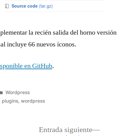
lementar la recién salida del horno versión
cual incluye 66 nuevos íconos.
isponible en GitHub
.
Publicado
Wordpress
en
,
plugins
,
wordpress
a
Entrada
Entrada siguiente