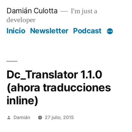
Saltar
Damián Culotta
I'm just a
al
developer
contenido
Inicio
Newsletter
Podcast
Dc_Translator 1.1.0
(ahora traducciones
inline)
Publicado
Damián
27 julio, 2015
por