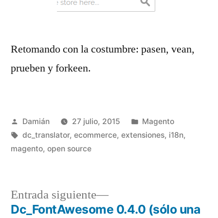
Retomando con la costumbre: pasen, vean,
prueben y forkeen.
Publicado
Publicado
Damián
27 julio, 2015
Magento
por
Etiquetas:
en
dc_translator
,
ecommerce
,
extensiones
,
i18n
,
magento
,
open source
Entrada
Entrada siguiente
siguiente:
Dc_FontAwesome 0.4.0 (sólo una