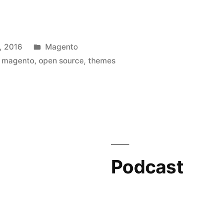
Publicado
, 2016
Magento
en
,
magento
,
open source
,
themes
Podcast