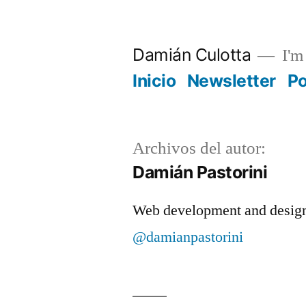
Saltar
al
Damián Culotta
I'm 
contenido
Inicio
Newsletter
P
Archivos del autor:
Damián Pastorini
Web development and design,
@damianpastorini