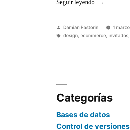
«Integrar
Seguir leyendo
páginas
CMS
Publicado
Damián Pastorini
1 marzo
en
por
Etiquetas:
design
,
ecommerce
,
invitados
la
navegación
de
Magento»
Categorías
Bases de datos
Control de versiones