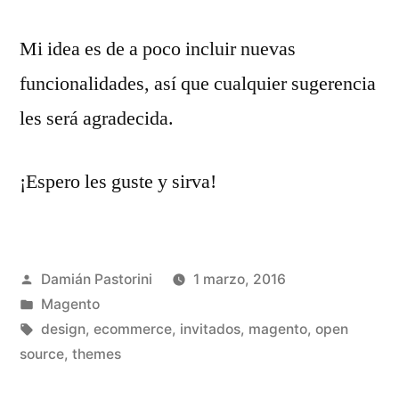
Mi idea es de a poco incluir nuevas
funcionalidades, así que cualquier sugerencia
les será agradecida.
¡Espero les guste y sirva!
Publicado
Damián Pastorini
1 marzo, 2016
por
Publicado
Magento
en
Etiquetas:
design
,
ecommerce
,
invitados
,
magento
,
open
source
,
themes