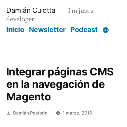
Saltar
Damián Culotta
I'm just a
al
developer
contenido
Inicio
Newsletter
Podcast
Integrar páginas CMS
en la navegación de
Magento
Publicado
Damián Pastorini
1 marzo, 2016
por