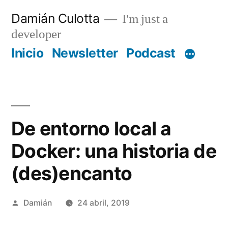
Saltar
Damián Culotta
I'm just a
al
developer
contenido
Inicio
Newsletter
Podcast
De entorno local a
Docker: una historia de
(des)encanto
Publicado
Damián
24 abril, 2019
por