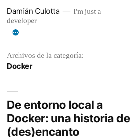
Saltar
Damián Culotta
I'm just a
al
developer
contenido
Archivos de la categoría:
Docker
De entorno local a
Docker: una historia de
(des)encanto