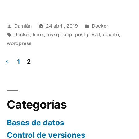
entorno
local
Publicado
Publicado
Damián
24 abril, 2019
Docker
a
por
Etiquetas:
en
docker
,
linux
,
mysql
,
php
,
postgresql
,
ubuntu
,
Docker:
wordpress
una
1
2
historia
Paginación
de
de
(des)encanto»
entradas
Categorías
Bases de datos
Control de versiones