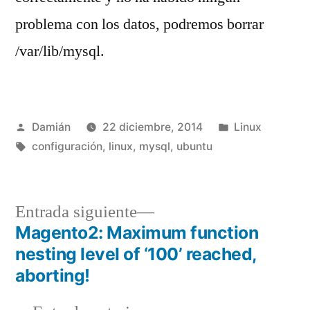
problema con los datos, podremos borrar
/var/lib/mysql.
Publicado
Publicado
Damián
22 diciembre, 2014
Linux
por
Etiquetas:
en
configuración
,
linux
,
mysql
,
ubuntu
Entrada
Entrada siguiente
siguiente:
Magento2: Maximum function
Navegación
nesting level of ‘100’ reached,
de
aborting!
entradas