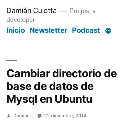
Saltar
Damián Culotta
I'm just a
al
developer
contenido
Inicio
Newsletter
Podcast
Cambiar directorio de
base de datos de
Mysql en Ubuntu
Publicado
Damián
22 diciembre, 2014
por