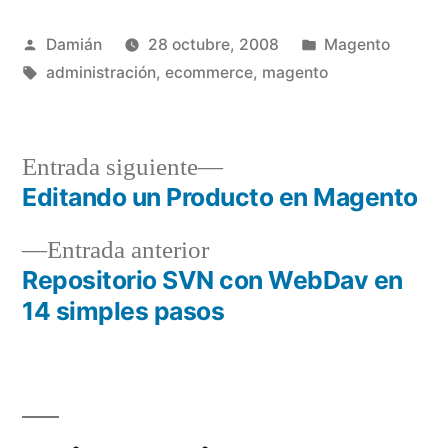
Publicado
Publicado
Damián
28 octubre, 2008
Magento
por
Etiquetas:
en
administración
,
ecommerce
,
magento
Entrada
Entrada siguiente
siguiente:
Editando un Producto en Magento
Navegación
Entrada
Entrada anterior
de
anterior:
Repositorio SVN con WebDav en
entradas
14 simples pasos