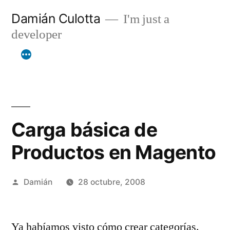
Saltar
Damián Culotta
I'm just a
al
developer
contenido
Carga básica de
Productos en Magento
Publicado
Damián
28 octubre, 2008
por
Ya habíamos visto cómo crear categorías.