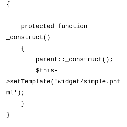
{

    protected function 
_construct()

    {

        parent::_construct();

        $this-
>setTemplate('widget/simple.pht
ml');

    }

}