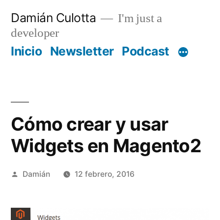
Saltar
Damián Culotta
I'm just a
al
developer
contenido
Inicio
Newsletter
Podcast
Cómo crear y usar
Widgets en Magento2
Publicado
Damián
12 febrero, 2016
por