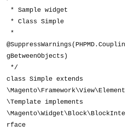
 * Sample widget

 * Class Simple

 * 
@SuppressWarnings(PHPMD.Couplin
gBetweenObjects)

 */

class Simple extends 
\Magento\Framework\View\Element
\Template implements 
\Magento\Widget\Block\BlockInte
rface
