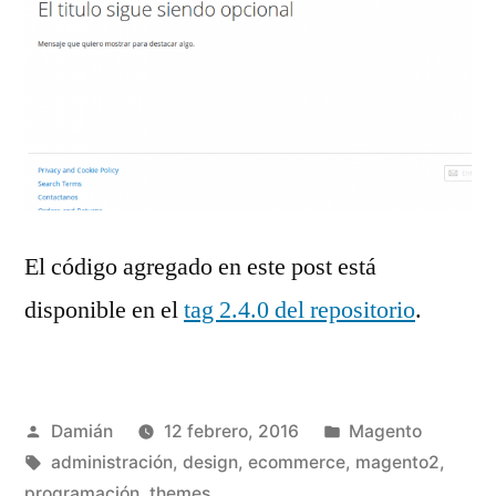
El código agregado en este post está
disponible en el
tag 2.4.0 del repositorio
.
Publicado
Publicado
Damián
12 febrero, 2016
Magento
por
Etiquetas:
en
administración
,
design
,
ecommerce
,
magento2
,
programación
,
themes