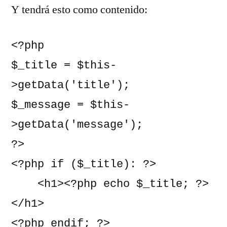
Y tendrá esto como contenido:
<?php

$_title = $this-
>getData('title');

$_message = $this-
>getData('message');

?>

<?php if ($_title): ?>

    <h1><?php echo $_title; ?>
</h1>

<?php endif; ?>
