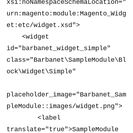
xsi:noNamespaceSchemaLocation="
urn:magento:module:Magento_Widg
et:etc/widget.xsd">

    <widget 
id="barbanet_widget_simple" 
class="Barbanet\SampleModule\Bl
ock\Widget\Simple"

placeholder_image="Barbanet_Sam
pleModule::images/widget.png">

        <label 
translate="true">SampleModule 