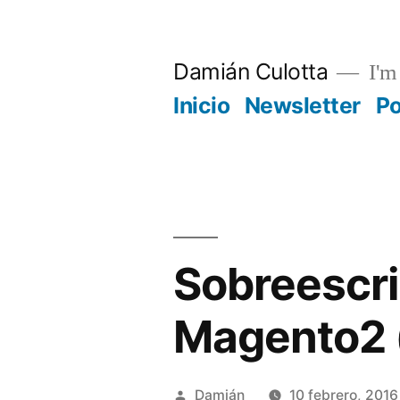
Saltar
al
Damián Culotta
I'm 
contenido
Inicio
Newsletter
P
Sobreescri
Magento2 (
Publicado
Damián
10 febrero, 2016