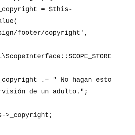
lue(

l\ScopeInterface::SCOPE_STORE

rvisión de un adulto.";
