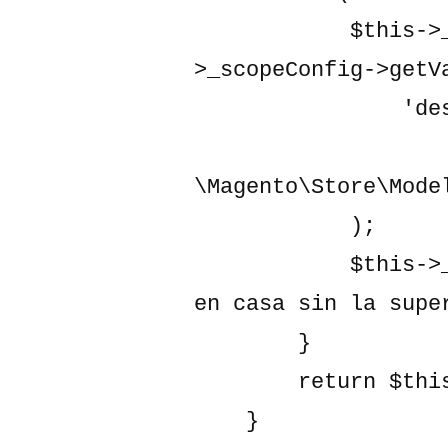
            $this->_copyright = $this-
>_scopeConfig->getVa
                'design/footer/copyright',

\Magento\Store\Mode
            );

            $this->_copyright .= " No hagan esto 
en casa sin la supe
        }

        return $this->_copyright;

    }
