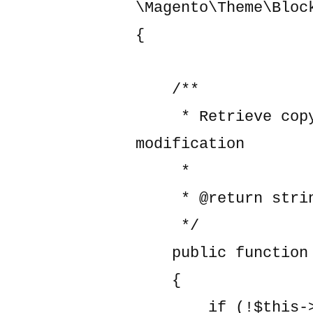
\Magento\Theme\Block
{

    /**

     * Retrieve copyright information + a sample 
modification

     *

     * @return string

     */

    public function getCopyright()

    {

        if (!$this->_copyright) {
