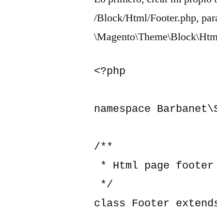
/Block/Html/Footer.php, par
\Magento\Theme\Block\Html
<?php

namespace Barbanet\
/**

 * Html page footer block

 */

class Footer extends