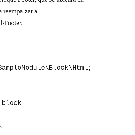
a reempalzar a
\Footer.
SampleModule\Block\Html;

 