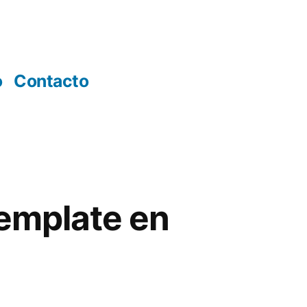
o
Contacto
template en