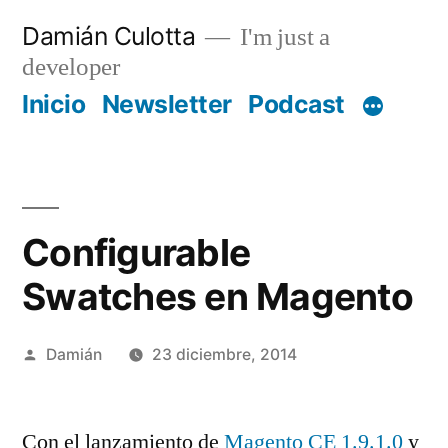
Saltar
Damián Culotta
I'm just a
al
developer
contenido
Inicio
Newsletter
Podcast
Configurable
Swatches en Magento
Publicado
Damián
23 diciembre, 2014
por
Con el lanzamiento de
Magento CE 1.9.1.0
y