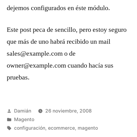
dejemos configurados en éste módulo.
Este post peca de sencillo, pero estoy seguro
que más de uno habrá recibido un mail
sales@example.com o de
owner@example.com cuando hacía sus
pruebas.
Publicado
Damián
26 noviembre, 2008
por
Publicado
Magento
en
Etiquetas:
configuración
,
ecommerce
,
magento