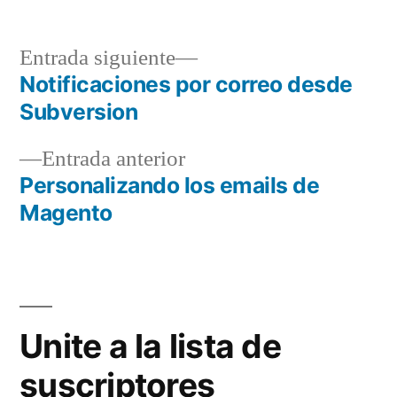
Entrada
Entrada siguiente
siguiente:
Notificaciones por correo desde
Navegación
Subversion
de
Entrada
Entrada anterior
entradas
anterior:
Personalizando los emails de
Magento
Unite a la lista de
suscriptores