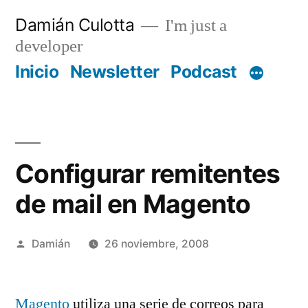
Saltar
Damián Culotta
I'm just a
al
developer
contenido
Inicio
Newsletter
Podcast
Configurar remitentes
de mail en Magento
Publicado
Damián
26 noviembre, 2008
por
Magento
utiliza una serie de correos para