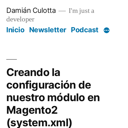
Saltar
Damián Culotta
I'm just a
al
developer
contenido
Inicio
Newsletter
Podcast
Creando la
configuración de
nuestro módulo en
Magento2
(system.xml)