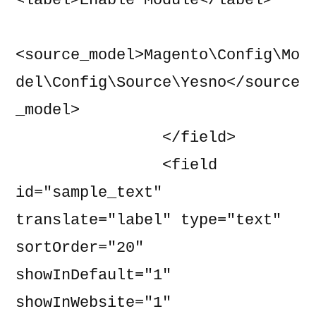
<label>Enable Module</label>

<source_model>Magento\Config\Mo
del\Config\Source\Yesno</source
_model>

                </field>

                <field 
id="sample_text" 
translate="label" type="text" 
sortOrder="20" 
showInDefault="1" 
showInWebsite="1" 