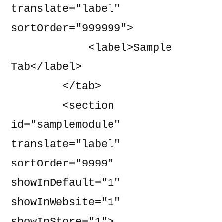
translate="label" 
sortOrder="999999">

            <label>Sample 
Tab</label>

        </tab>

        <section 
id="samplemodule" 
translate="label" 
sortOrder="9999" 
showInDefault="1" 
showInWebsite="1" 
showInStore="1">
