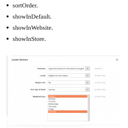
sortOrder.
showInDefault.
showInWebsite.
showInStore.