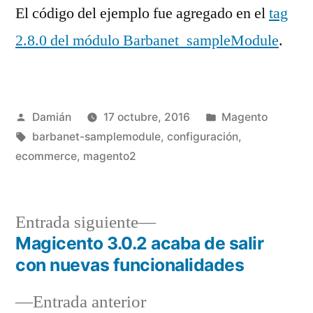
El código del ejemplo fue agregado en el
tag
2.8.0 del módulo Barbanet_sampleModule
.
Publicado
Publicado
Damián
17 octubre, 2016
Magento
por
Etiquetas:
en
barbanet-samplemodule
,
configuración
,
ecommerce
,
magento2
Entrada
Entrada siguiente
siguiente:
Magicento 3.0.2 acaba de salir
Navegación
con nuevas funcionalidades
de
Entrada
Entrada anterior