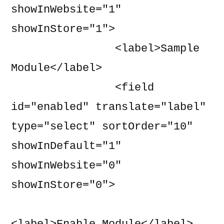
showInWebsite="1" 
showInStore="1">

                <label>Sample 
Module</label>

                <field 
id="enabled" translate="label" 
type="select" sortOrder="10" 
showInDefault="1" 
showInWebsite="0" 
showInStore="0">
