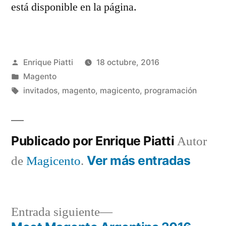
está disponible en la página.
Publicado
Enrique Piatti
18 octubre, 2016
por
Publicado
Magento
en
Etiquetas:
invitados
,
magento
,
magicento
,
programación
Publicado por Enrique Piatti
Autor
Ver más entradas
de
Magicento
.
Entrada
Entrada siguiente