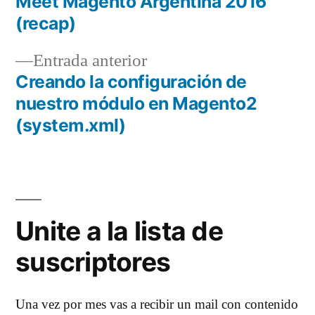
siguiente:
Meet Magento Argentina 2016
Navegación
(recap)
de
Entrada
Entrada anterior
entradas
anterior:
Creando la configuración de
nuestro módulo en Magento2
(system.xml)
Unite a la lista de
suscriptores
Una vez por mes vas a recibir un mail con contenido