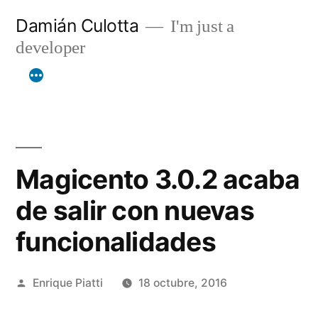
Saltar
Damián Culotta
I'm just a
al
developer
contenido
Magicento 3.0.2 acaba
de salir con nuevas
funcionalidades
Publicado
Enrique Piatti
18 octubre, 2016
por