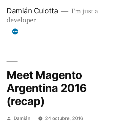
Saltar
Damián Culotta
I'm just a
al
developer
contenido
Meet Magento
Argentina 2016
(recap)
Publicado
Damián
24 octubre, 2016
por