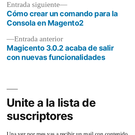
Entrada
Entrada siguiente
siguiente:
Cómo crear un comando para la
Navegación
Consola en Magento2
de
Entrada
Entrada anterior
entradas
anterior:
Magicento 3.0.2 acaba de salir
con nuevas funcionalidades
Unite a la lista de
suscriptores
Una vez por mes vas a recibir un mail con contenido