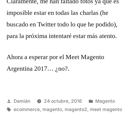
Claramente, me han faltado fotos ya que es
imposible estar en todas las charlas (he
buscado en Twitter todo lo que he podido),
para la próxima intentaré estar más atento.
Ahora a esperar por el Meet Magento
Argentina 2017… ¿no?.
Publicado
Publicado
Damián
24 octubre, 2016
Magento
por
Etiquetas:
en
ecommerce
,
magento
,
magento2
,
meet magento