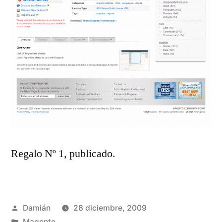
Regalo Nº 1, publicado.
Publicado
Damián
28 diciembre, 2009
por
Publicado
Magento