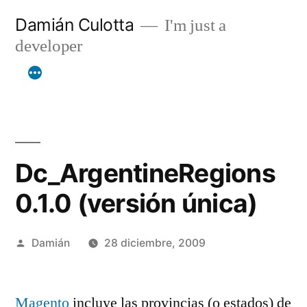
Saltar
Damián Culotta
I'm just a
al
developer
contenido
Dc_ArgentineRegions
0.1.0 (versión única)
Publicado
Damián
28 diciembre, 2009
por
Magento
incluye las provincias (o estados) de