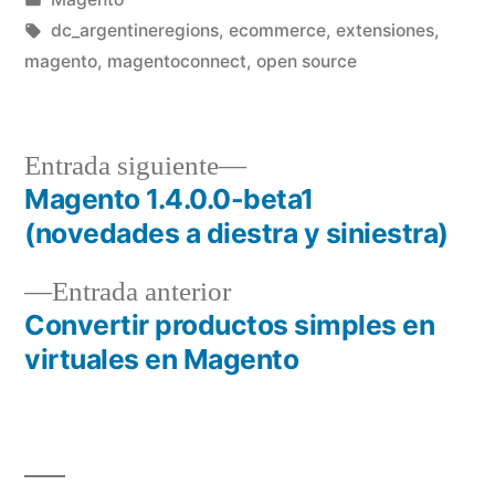
en
Etiquetas:
dc_argentineregions
,
ecommerce
,
extensiones
,
magento
,
magentoconnect
,
open source
Entrada
Entrada siguiente
siguiente:
Magento 1.4.0.0-beta1
Navegación
(novedades a diestra y siniestra)
de
Entrada
Entrada anterior
entradas
anterior:
Convertir productos simples en
virtuales en Magento