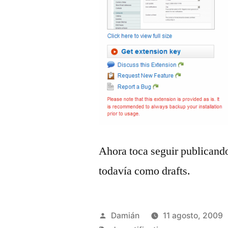
Ahora toca seguir publicand
todavía como drafts.
Publicado
Damián
11 agosto, 2009