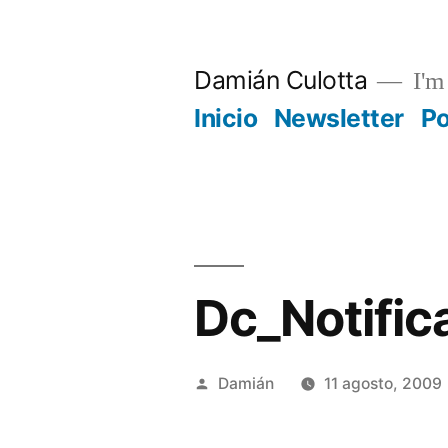
Saltar
al
Damián Culotta
I'm 
contenido
Inicio
Newsletter
P
Dc_Notifica
Publicado
Damián
11 agosto, 2009
por