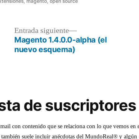
en
xtensiones
,
magento
,
open source
a
Entrada
Entrada siguiente
r:
siguiente:
Magento 1.4.0.0-alpha (el
nuevo esquema)
lista de suscriptores
 mail con contenido que se relaciona con lo que vemos en e
e también suele incluir anécdotas del MundoReal® y algún 