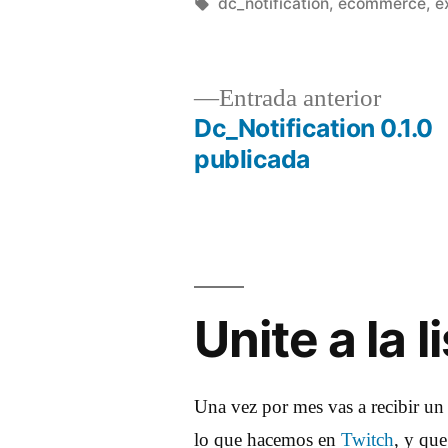
por
Etiquetas:
dc_notification
,
ecommerce
,
e
Entrad
Entrada anterior
anterio
Dc_Notification 0.1.0
Navegación
publicada
de
entradas
Unite a la 
Una vez por mes vas a recibir un
lo que hacemos en
Twitch
, y qu