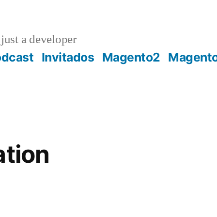
just a developer
odcast
Invitados
Magento2
Magent
ation