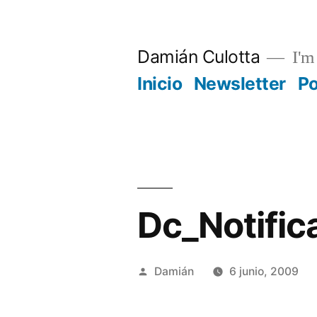
Saltar
al
Damián Culotta
I'm 
contenido
Inicio
Newsletter
P
Dc_Notific
Publicado
Damián
6 junio, 2009
por