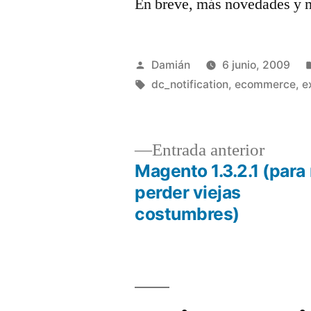
En breve, más novedades y 
Publicado
Damián
6 junio, 2009
por
Etiquetas:
dc_notification
,
ecommerce
,
e
Entrad
Entrada anterior
anterio
Magento 1.3.2.1 (para
Navegación
perder viejas
costumbres)
de
entradas