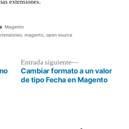
más extensiones.
Publicado
Magento
en
xtensiones
,
magento
,
open source
a
Entrada
Entrada siguiente
r:
siguiente:
 no
Cambiar formato a un valor
de tipo Fecha en Magento